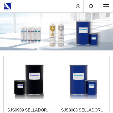
SJS9909 SELLADOR BICOMPONENTE DE SILICONA ESTRUCTURAL
SJS8008 SELLADOR DE SILICONA BICOMPONENTE PARA DOBLE VIDRIADO HERMÉTICO