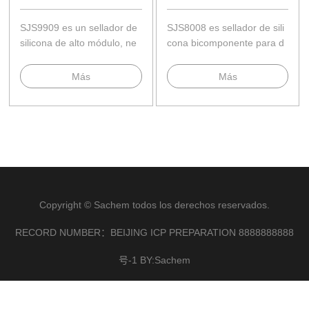
SJS9909 es un sellador de
SJS8008 es sellador de sili
silicona de alto módulo, ne
cona bicomponente para d
utro, de dos componentes.
oble vidriado hermético.
Más
Más
Copyright © Sachem todos los derechos reservados.
RECORD NUMBER：BEIJING ICP PREPARATION 8888888888
号-1 BY:Sachem
×
联