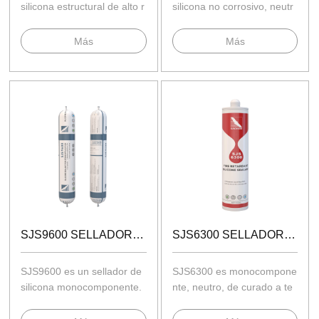
silicona estructural de alto r
silicona no corrosivo, neutr
endimiento.
o, de curado a temperatur
a.
Más
Más
SJS9600 SELLADOR SILICONA PARA APLICACIÓN DE PIEDRA
SJS6300 SELLADOR SILICONA RETARDANTE DE FUEGO
SJS9600 es un sellador de
SJS6300 es monocompone
silicona monocomponente.
nte, neutro, de curado a te
mperatura ambiente.