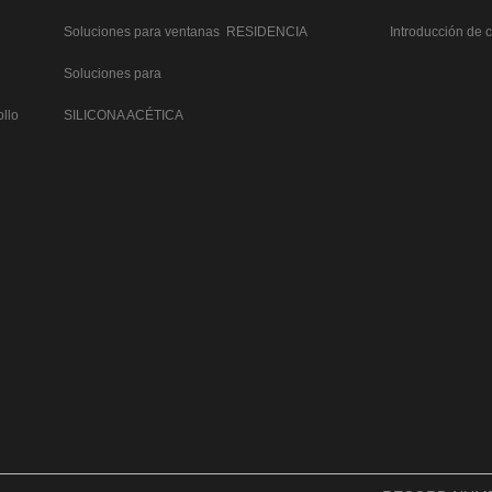
Soluciones para ventanas
RESIDENCIA
Introducción de 
cortina
Soluciones para
y puertas
glue
ollo
SILICONA ACÉTICA
DVH(Doble vidriado
hermético)