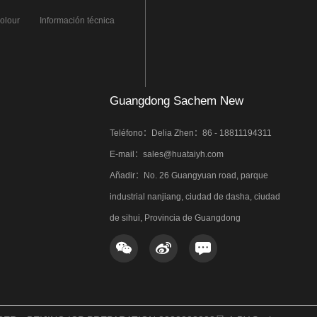
colour
Información técnica
xtreme
Guangdong Sachem New
Materials Co.,Ltd.
Teléfono：Delia Zhen：86 - 18811194311
E-mail：sales@huataiyh.com
Añadir：No. 26 Guangyuan road, parque
industrial nanjiang, ciudad de dasha, ciudad
de sihui, Provincia de Guangdong